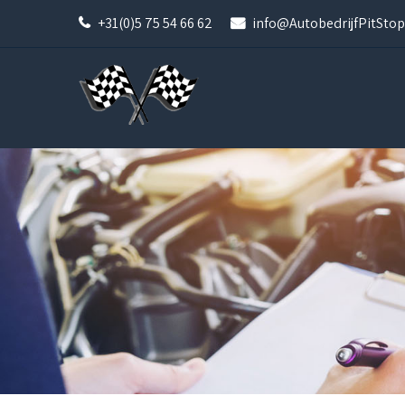
+31(0)5 75 54 66 62
info@AutobedrijfPitStop