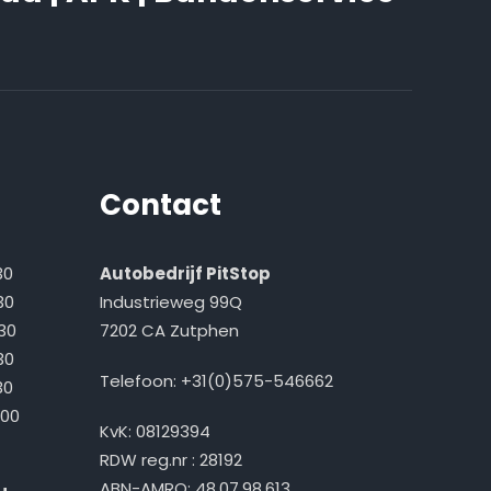
Contact
30
Autobedrijf PitStop
30
Industrieweg 99Q
30
7202 CA Zutphen
30
Telefoon: +31(0)575-546662
30
00
KvK: 08129394
RDW reg.nr : 28192
ABN-AMRO: 48.07.98.613