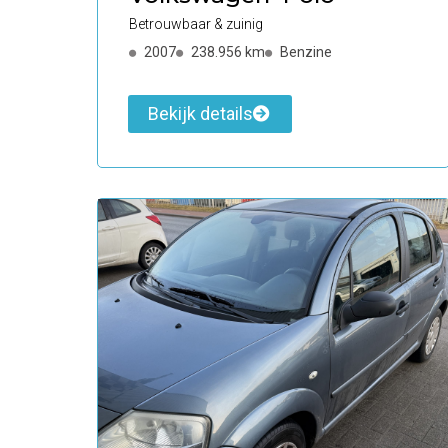
Betrouwbaar & zuinig
2007
238.956 km
Benzine
Bekijk details