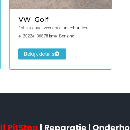
VW
Golf
1ste eiegnaar zeer goed onderhouden
2022
36878 km
Benzine
Bekijk details
f PitStop
| Reparatie | Onderho