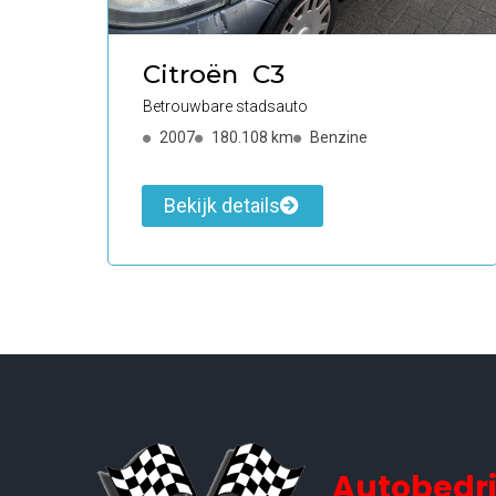
Citroën
C3
Betrouwbare stadsauto
2007
180.108 km
Benzine
Bekijk details
Autobedrij