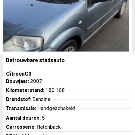
Betrouwbare stadsauto
Citroën
C3
Bouwjaar:
2007
Kilometerstand:
180.108
Brandstof:
Benzine
Transmissie:
Handgeschakeld
Aantal deuren:
5
Carrosserie:
Hatchback